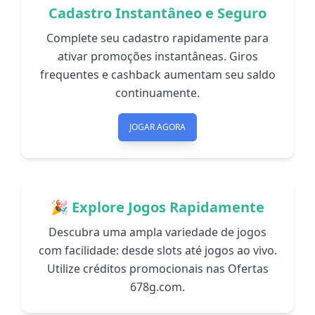
Cadastro Instantâneo e Seguro
Complete seu cadastro rapidamente para
ativar promoções instantâneas. Giros
frequentes e cashback aumentam seu saldo
continuamente.
JOGAR AGORA
🎉 Explore Jogos Rapidamente
Descubra uma ampla variedade de jogos
com facilidade: desde slots até jogos ao vivo.
Utilize créditos promocionais nas Ofertas
678g.com.