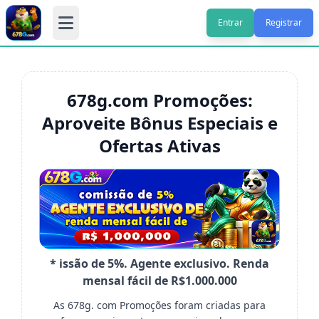
Entrar
Registrar
Abrir menu principal
678g.com Promoções:
Aproveite Bônus Especiais e
Ofertas Ativas
* issão de 5%. Agente exclusivo. Renda
mensal fácil de R$1.000.000
As 678g. com Promoções foram criadas para