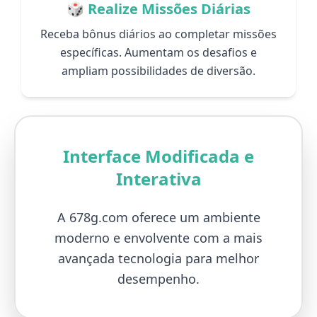
🎲 Realize Missões Diárias
Receba bônus diários ao completar missões
específicas. Aumentam os desafios e
ampliam possibilidades de diversão.
Interface Modificada e
Interativa
A 678g.com oferece um ambiente
moderno e envolvente com a mais
avançada tecnologia para melhor
desempenho.