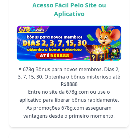
Acesso Fácil Pelo Site ou
Aplicativo
* 678g Bônus para novos membros. Dias 2,
3, 7, 15, 30. Obtenha o bônus misterioso até
R$8888
Entre no site da 678g.com ou use o
aplicativo para liberar bônus rapidamente.
As promoções 678g.com asseguram
vantagens desde o primeiro momento.