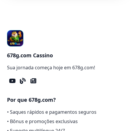
678g.com Cassino
Sua jornada começa hoje em 678g.com!
Por que 678g.com?
• Saques rápidos e pagamentos seguros
• Bônus e promoções exclusivas
• Suporte multilíngue 24/7