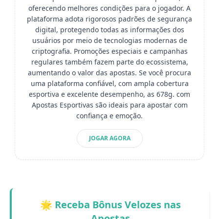
oferecendo melhores condições para o jogador. A
plataforma adota rigorosos padrões de segurança
digital, protegendo todas as informações dos
usuários por meio de tecnologias modernas de
criptografia. Promoções especiais e campanhas
regulares também fazem parte do ecossistema,
aumentando o valor das apostas. Se você procura
uma plataforma confiável, com ampla cobertura
esportiva e excelente desempenho, as 678g. com
Apostas Esportivas são ideais para apostar com
confiança e emoção.
JOGAR AGORA
🌟 Receba Bônus Velozes nas
Apostas