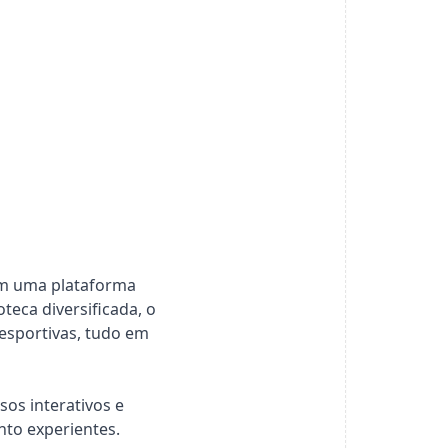
am uma plataforma
teca diversificada, o
 esportivas, tudo em
os interativos e
nto experientes.