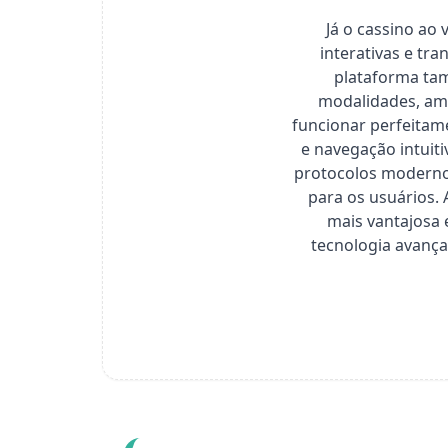
Já o cassino ao 
interativas e tr
plataforma tam
modalidades, amp
funcionar perfeita
e navegação intuiti
protocolos modernos
para os usuários.
mais vantajosa 
tecnologia avança