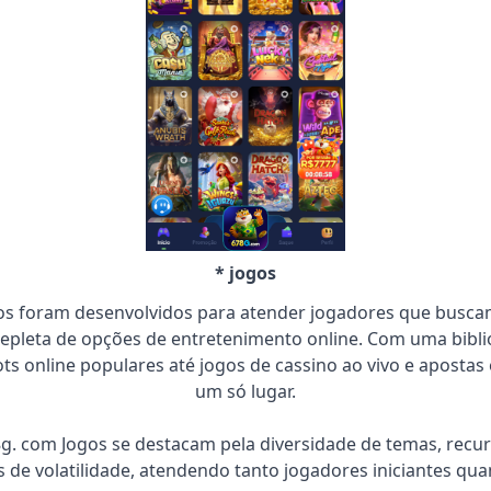
* jogos
os foram desenvolvidos para atender jogadores que busc
epleta de opções de entretenimento online. Com uma biblio
ots online populares até jogos de cassino ao vivo e apostas
um só lugar.
8g. com Jogos se destacam pela diversidade de temas, recurs
is de volatilidade, atendendo tanto jogadores iniciantes qua