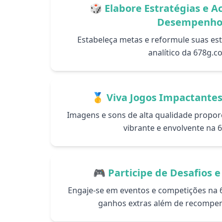
🎲 Elabore Estratégias e 
Desempenh
Estabeleça metas e reformule suas es
analítico da 678g.c
🥇 Viva Jogos Impactantes
Imagens e sons de alta qualidade propo
vibrante e envolvente na 
🎮 Participe de Desafios 
Engaje-se em eventos e competições na
ganhos extras além de recompen