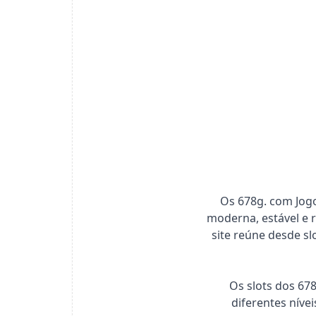
Os 678g. com Jog
moderna, estável e r
site reúne desde sl
Os slots dos 67
diferentes níve