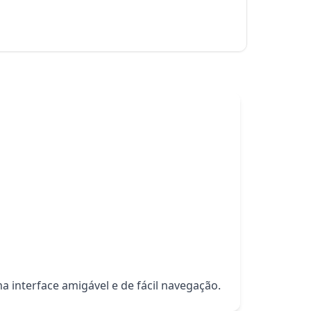
interface amigável e de fácil navegação.