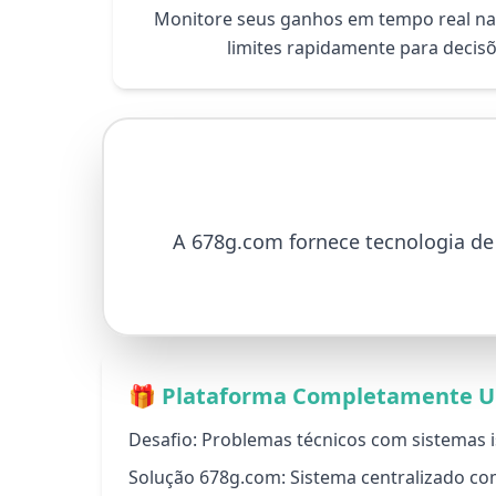
Monitore seus ganhos em tempo real na
limites rapidamente para decis
A 678g.com fornece tecnologia de 
🎁 Plataforma Completamente U
Desafio: Problemas técnicos com sistemas i
Solução 678g.com: Sistema centralizado co