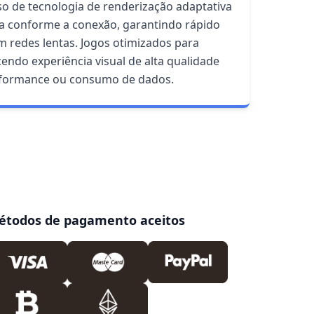
o de tecnologia de renderização adaptativa
ica conforme a conexão, garantindo rápido
redes lentas. Jogos otimizados para
endo experiência visual de alta qualidade
formance ou consumo de dados.
étodos de pagamento aceitos