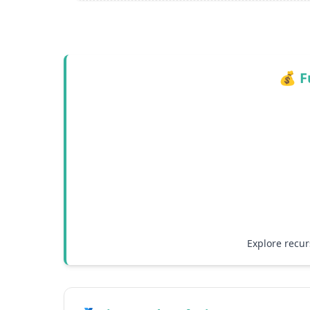
💰 F
Explore recur