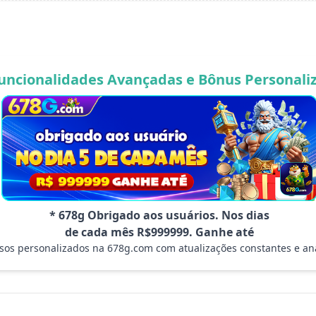
uncionalidades Avançadas e Bônus Personali
* 678g Obrigado aos usuários. Nos dias
de cada mês R$999999. Ganhe até
sos personalizados na 678g.com com atualizações constantes e aná