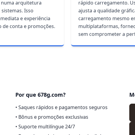
s numa arquitetura
rápido carregamento. Us
 sistemas. Isso
ajusta a qualidade gráf
imediata e experiência
carregamento mesmo em 
ão de conta e promoções.
multiplataformas, fornec
sem comprometer a per
Por que 678g.com?
M
• Saques rápidos e pagamentos seguros
• Bônus e promoções exclusivas
• Suporte multilíngue 24/7