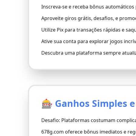
Inscreva-se e receba bônus automáticos 
Aproveite giros grátis, desafios, e promoç
Utilize Pix para transações rápidas e saqu
Ative sua conta para explorar jogos incrív
Descubra uma plataforma sempre atuali
🎰 Ganhos Simples e
Desafio: Plataformas costumam complica
678g.com oferece bônus imediatos e regra