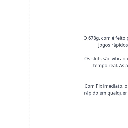
O 678g. com é feito
jogos rápidos
Os slots são vibran
tempo real. As 
Com Pix imediato, 
rápido em qualquer 