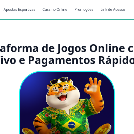
Apostas Esportivas
Cassino Online
Promoções
Link de Acesso
taforma de Jogos Online 
ivo e Pagamentos Rápid