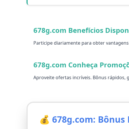
678g.com Benefícios Disponí
Participe diariamente para obter vantagens
678g.com Conheça Promoçõ
Aproveite ofertas incríveis. Bônus rápidos,
💰 678g.com: Bônus 