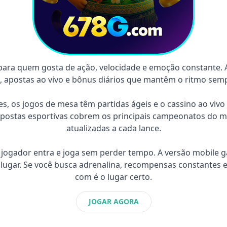
 para quem gosta de ação, velocidade e emoção constante. 
, apostas ao vivo e bônus diários que mantêm o ritmo sem
tes, os jogos de mesa têm partidas ágeis e o cassino ao vi
apostas esportivas cobrem os principais campeonatos do
atualizadas a cada lance.
o jogador entra e joga sem perder tempo. A versão mobile
lugar. Se você busca adrenalina, recompensas constantes e 
com é o lugar certo.
JOGAR AGORA