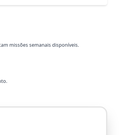
ntam missões semanais disponíveis.
nto.