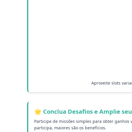
Aproveite slots var
🌟 Conclua Desafios e Amplie seu
Participe de missões simples para obter ganhos 
participa, maiores são os benefícios.