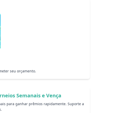
meter seu orçamento.
rneios Semanais e Vença
nais para ganhar prêmios rapidamente. Suporte a
x.