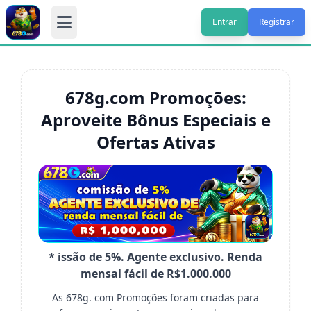
Entrar
Registrar
Abrir menu principal
678g.com Promoções:
Aproveite Bônus Especiais e
Ofertas Ativas
* issão de 5%. Agente exclusivo. Renda
mensal fácil de R$1.000.000
As 678g. com Promoções foram criadas para