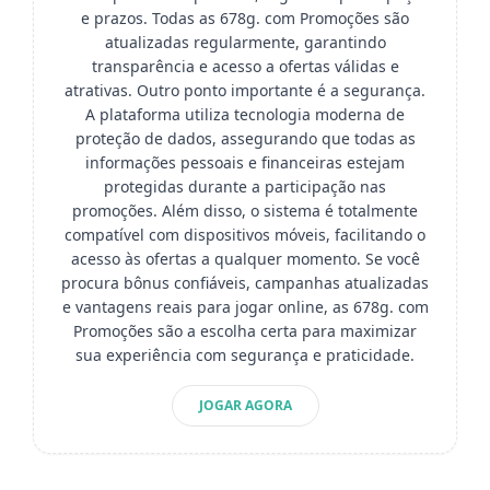
e prazos. Todas as 678g. com Promoções são
atualizadas regularmente, garantindo
transparência e acesso a ofertas válidas e
atrativas. Outro ponto importante é a segurança.
A plataforma utiliza tecnologia moderna de
proteção de dados, assegurando que todas as
informações pessoais e financeiras estejam
protegidas durante a participação nas
promoções. Além disso, o sistema é totalmente
compatível com dispositivos móveis, facilitando o
acesso às ofertas a qualquer momento. Se você
procura bônus confiáveis, campanhas atualizadas
e vantagens reais para jogar online, as 678g. com
Promoções são a escolha certa para maximizar
sua experiência com segurança e praticidade.
JOGAR AGORA