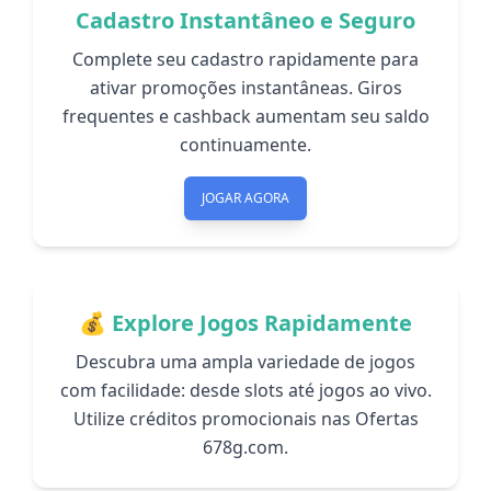
Cadastro Instantâneo e Seguro
Complete seu cadastro rapidamente para
ativar promoções instantâneas. Giros
frequentes e cashback aumentam seu saldo
continuamente.
JOGAR AGORA
💰 Explore Jogos Rapidamente
Descubra uma ampla variedade de jogos
com facilidade: desde slots até jogos ao vivo.
Utilize créditos promocionais nas Ofertas
678g.com.