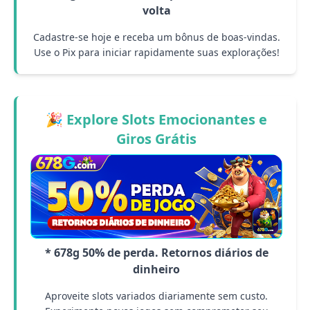
volta
Cadastre-se hoje e receba um bônus de boas-vindas.
Use o Pix para iniciar rapidamente suas explorações!
🎉 Explore Slots Emocionantes e
Giros Grátis
* 678g 50% de perda. Retornos diários de
dinheiro
Aproveite slots variados diariamente sem custo.