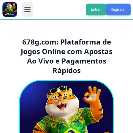
Entrar
Registrar
Abrir menu principal
678g.com: Plataforma de
Jogos Online com Apostas
Ao Vivo e Pagamentos
Rápidos