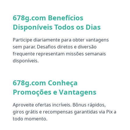
678g.com Benefícios
Disponíveis Todos os Dias
Participe diariamente para obter vantagens
sem parar. Desafios diretos e diversão
frequente representam missões semanais
disponíveis.
678g.com Conheça
Promoções e Vantagens
Aproveite ofertas incríveis. Bônus rápidos,
giros grátis e recompensas garantidas via Pix a
todo momento.